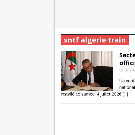
sntf algerie train
Secte
offi
05.07.20
Un vent 
national
installé ce samedi 4 juillet 2026
[...]