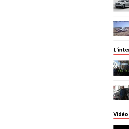
L’int
Vidéo 
Lecteur