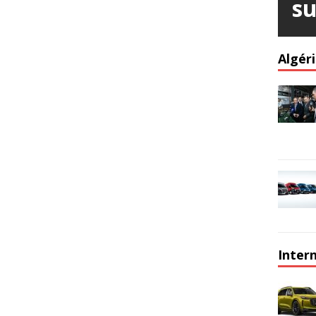
su
Algér
Inter