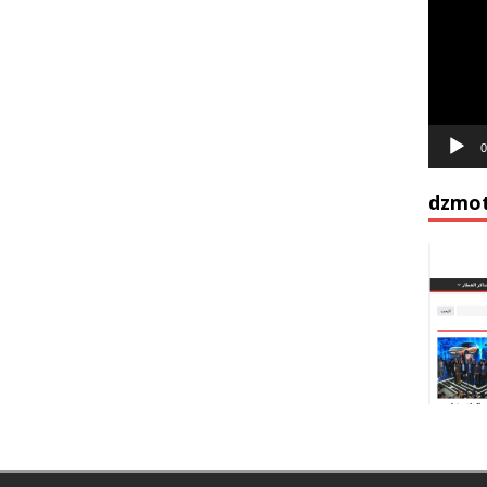
vidéo
0
dzmot