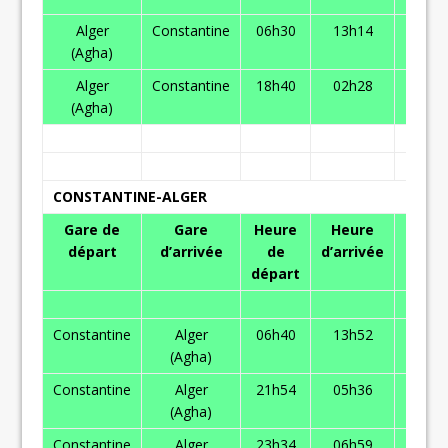
Alger
Constantine
06h30
13h14
945,0
(Agha)
DA
Alger
Constantine
18h40
02h28
945,0
(Agha)
DA
CONSTANTINE-ALGER
Gare de
Gare
Heure
Heure
Tarif
départ
d’arrivée
de
d’arrivée
1ere
départ
Class
Constantine
Alger
06h40
13h52
945,0
(Agha)
DA
Constantine
Alger
21h54
05h36
945,0
(Agha)
DA
Constantine
Alger
23h34
06h59
945,0