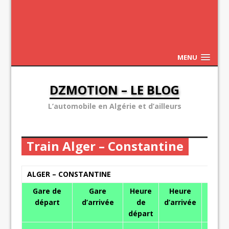
MENU
DZMOTION – LE BLOG
L’automobile en Algérie et d’ailleurs
Train Alger – Constantine
ALGER – CONSTANTINE
Gare de
Gare
Heure
Heure
Tarif
départ
d’arrivée
de
d’arrivée
1°
départ
Class