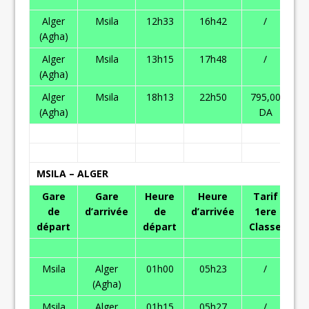
Alger
Msila
12h33
16h42
/
(Agha)
Alger
Msila
13h15
17h48
/
(Agha)
Alger
Msila
18h13
22h50
795,00
59
(Agha)
DA
MSILA – ALGER
Gare
Gare
Heure
Heure
Tarif
T
de
d’arrivée
de
d’arrivée
1ere
2
départ
départ
Classe
Cl
Msila
Alger
01h00
05h23
/
(Agha)
Msila
Alger
01h15
05h27
/