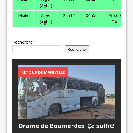
(Agha)
Msila
Alger
23h12
04h56
795,00
59
(Agha)
DA
Rechercher
Rechercher
RETOUR DE MANIVELLE
Drame de Boumerdes: Ça suffit!