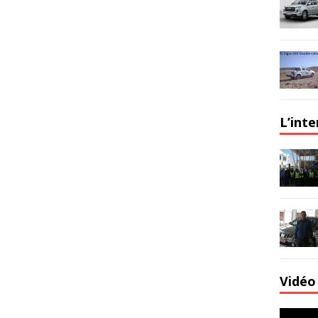
L’int
Vidéo 
Lecteur