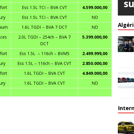
su
fort
Ess 1.5L TCI – BVA CVT
4.599.000,00
ury
Ess 1.5L TCI – BVA CVT
ND
Algér
mium
1.6L TGDI – BVA 7 DCT
ND
aces
2.0L TGDI – 254ch – BVA 7
5.399.000,00
DCT
fort
Ess 1.5L – 116ch – BVM5
2.499.999,00
ury
Ess 1.5L – 116ch – BVA CVT
2.850.000,00
fort
1.6L TGDI – BVA CVT
4.849.000,00
ury
1.6L TGDI – BVA CVT
ND
Inter