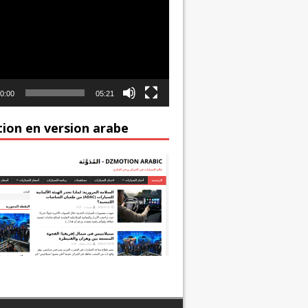
0:00
05:21
ion en version arabe