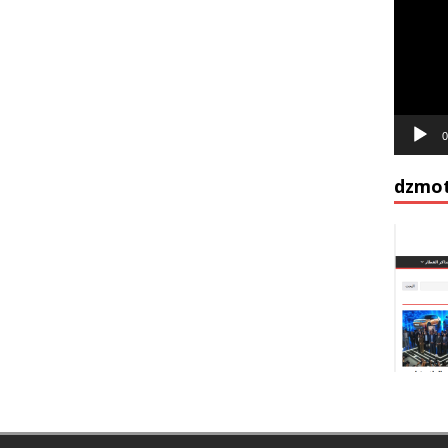
vidéo
0
dzmot