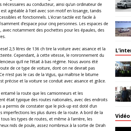
s nécessaires au conducteur, ainsi qu’un ordinateur de
 est agréable à l’œil avec son motif en losange, tandis
essibles et fonctionnels. L’écran tactile est facile à
 suffisamment d’espace pour cinq personnes. Les espaces de
 avec notamment des pochettes pour les épaules, des
res.
sel 2,5 litres de 136 ch tire la voiture avec aisance et la
L’int
teinte. Cependant, à cette vitesse, le ronronnement du
lencieux qu’il ne l’était à bas régime. Nous avons été
route de ce type de voiture, dont on ne devrait pas
e n’est pas le cas de la Vigus, qui maîtrise le bitume
t précise et la voiture se conduit avec aisance et grâce.
 entamé la route que les camionneurs et les
nt était typique des routes nationales, avec des endroits
us a permis de constater que le pick-up est doté d’un
 imperfections les plus dures de la route. A bord de la
Vidéo 
 tous les types de routes, et même à l’arrière, les
meux nids de poule, assez nombreux à la sortie de Dirah
Lecteur