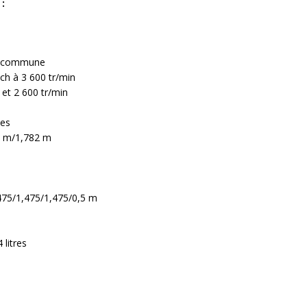
:
pe commune
ch à 3 600 tr/min
et 2 600 tr/min
ses
05 m/1,782 m
,475/1,475/1,475/0,5 m
 litres