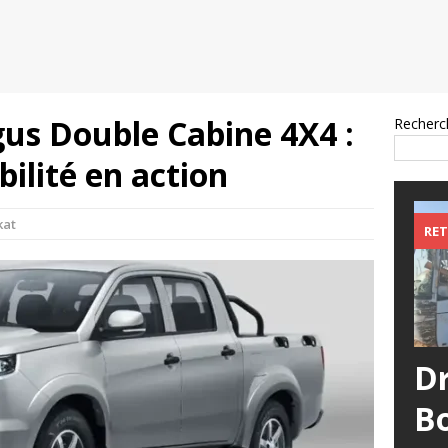
gus Double Cabine 4X4 :
Recherc
bilité en action
kat
RET
D
B