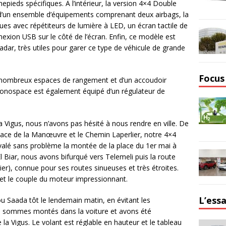
pieds spécifiques. À l’intérieur, la version 4×4 Double
t d’un ensemble d’équipements comprenant deux airbags, la
ques avec répétiteurs de lumière à LED, un écran tactile de
xion USB sur le côté de l’écran. Enfin, ce modèle est
adar, très utiles pour garer ce type de véhicule de grande
Focus
 nombreux espaces de rangement et d’un accoudoir
 monospace est également équipé d’un régulateur de
a Vigus, nous n’avons pas hésité à nous rendre en ville. De
place de la Manœuvre et le Chemin Laperlier, notre 4×4
avalé sans problème la montée de la place du 1er mai à
l Biar, nous avons bifurqué vers Telemeli puis la route
r), connue pour ses routes sinueuses et très étroites.
e et le couple du moteur impressionnant.
L’essa
 Saada tôt le lendemain matin, en évitant les
us sommes montés dans la voiture et avons été
 la Vigus. Le volant est réglable en hauteur et le tableau