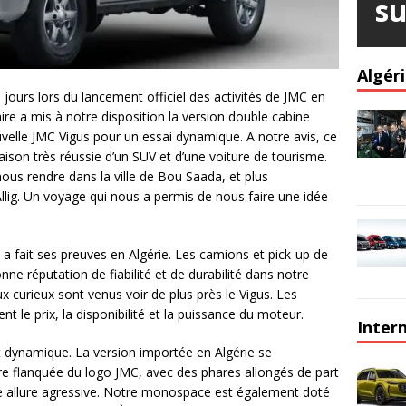
su
Algér
 jours lors du lancement officiel des activités de JMC en
aire a mis à notre disposition la version double cabine
velle JMC Vigus pour un essai dynamique. A notre avis, ce
ison très réussie d’un SUV et d’une voiture de tourisme.
ous rendre dans la ville de Bou Saada, et plus
 Allig. Un voyage qui nous a permis de nous faire une idée
a fait ses preuves en Algérie. Les camions et pick-up de
ne réputation de fiabilité et de durabilité dans notre
 curieux sont venus voir de plus près le Vigus. Les
nt le prix, la disponibilité et la puissance du moteur.
Inter
t dynamique. La version importée en Algérie se
re flanquée du logo JMC, avec des phares allongés de part
ne allure agressive. Notre monospace est également doté