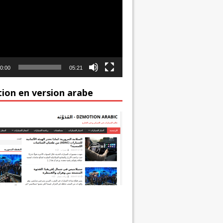
0:00
05:21
ion en version arabe