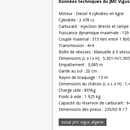
Données techniques du JMC Vigus 
Moteur : Diesel 4 cylindres en ligne
Cylindrée : 2 478 cc
Carburant : Injection directe et ram
Puissance dynamique maximale : 129 
Couple maximal : 315 Nm entre 1 800 
Transmission : 4×4
Boîte de vitesses : Manuelle à 5 vites
Dimensions (L x l x H) : 5,301 m/1,9
Empattement : 3,085 m
Garde au sol : 20 cm
Rayon de braquage : 13 m
Dimensions du châssis (L x L x H) : 1
Charge utile : 895kg
Poids à vide : 1 925 kg
Capacité du réservoir de carburant : 64
Dimensions des pneus : 235/65 R 17
essai jmc vigus algerie