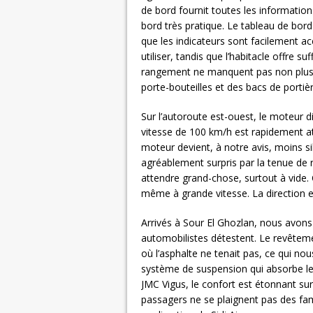
de bord fournit toutes les information
bord très pratique. Le tableau de bord
que les indicateurs sont facilement acc
utiliser, tandis que l’habitacle offre
rangement ne manquent pas non plus,
porte-bouteilles et des bacs de portiè
Sur l’autoroute est-ouest, le moteur die
vitesse de 100 km/h est rapidement at
moteur devient, à notre avis, moins si
agréablement surpris par la tenue de 
attendre grand-chose, surtout à vide. C
même à grande vitesse. La direction es
Arrivés à Sour El Ghozlan, nous avons
automobilistes détestent. Le revêteme
où l’asphalte ne tenait pas, ce qui no
système de suspension qui absorbe les
JMC Vigus, le confort est étonnant sur
passagers ne se plaignent pas des fa