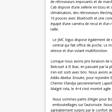
de rétroviseurs imposants et de marche
Cab dispose d’une sellerie en tissu e
climatisation, des rétroviseurs électri
10 pouces avec Bluetooth et une conne
équipé d’une caméra de recul et d’un r
taille.
Le JMC Vigus dispose également de
central qui fait office de poche. Le
vitesse et d’un volant multifonction.
Lorsque nous avons pris livraison de l
Belcourt à El Biar, en passant par la 
s’en est sorti avec brio. Nous avons 
Addis-Abeba. Ensuite, pour rejoindre E
Chemin Sfandja (anciennement Laperlie
Malgré cela, le 4×4 s’est montré agil
Nous sommes partis d’Alger pour Bou
embouteillages sur l’autoroute. No
agréablement surpris par le confort de