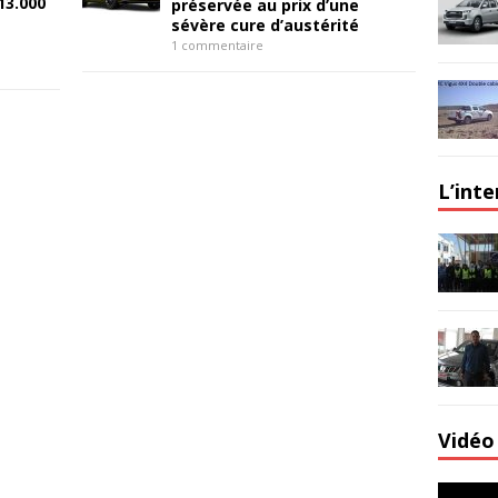
13.000
préservée au prix d’une
sévère cure d’austérité
1 commentaire
L’int
Vidéo 
Lecteur