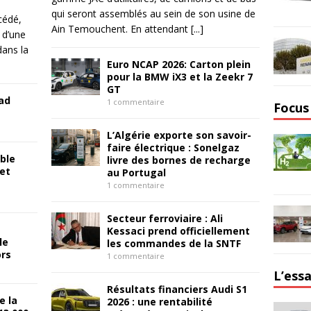
qui seront assemblés au sein de son usine de
cédé,
Ain Temouchent. En attendant
[...]
 d’une
dans la
Euro NCAP 2026: Carton plein
pour la BMW iX3 et la Zeekr 7
GT
ad
1 commentaire
Focus
L’Algérie exporte son savoir-
faire électrique : Sonelgaz
ble
livre des bornes de recharge
 et
au Portugal
1 commentaire
Secteur ferroviaire : Ali
Kessaci prend officiellement
le
les commandes de la SNTF
ors
1 commentaire
L’essa
Résultats financiers Audi S1
e la
2026 : une rentabilité