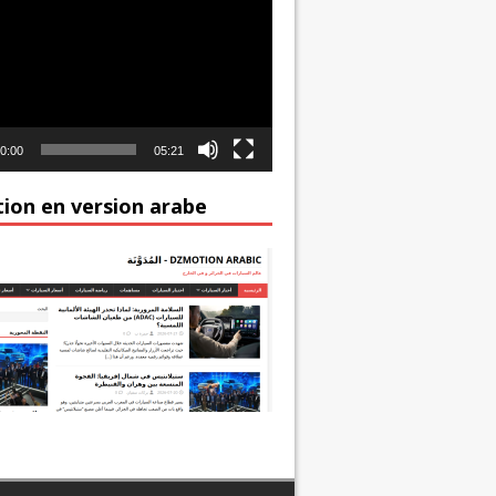
0:00
05:21
ion en version arabe