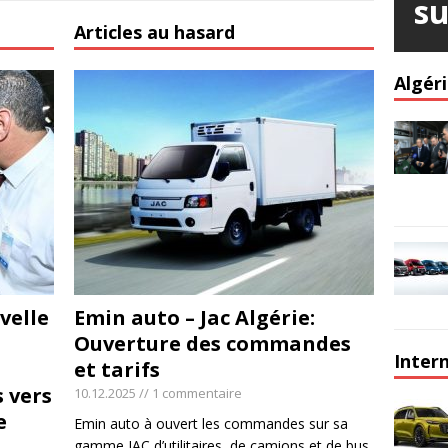
su
Articles au hasard
Algér
velle
Emin auto – Jac Algérie:
Ouverture des commandes
Inter
et tarifs
s vers
10.12.2025 // 1 commentaire
e
Emin auto à ouvert les commandes sur sa
gamme JAC d’utilitaires, de camions et de bus