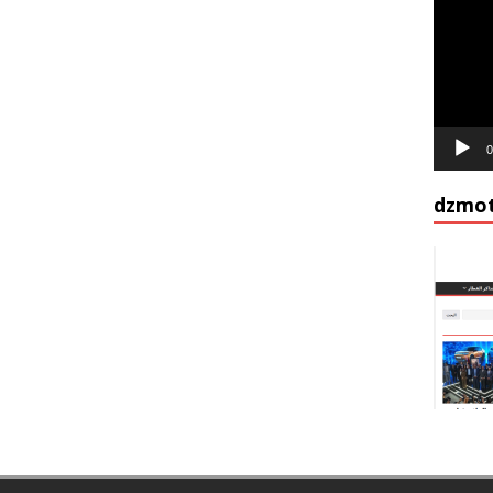
vidéo
0
dzmot