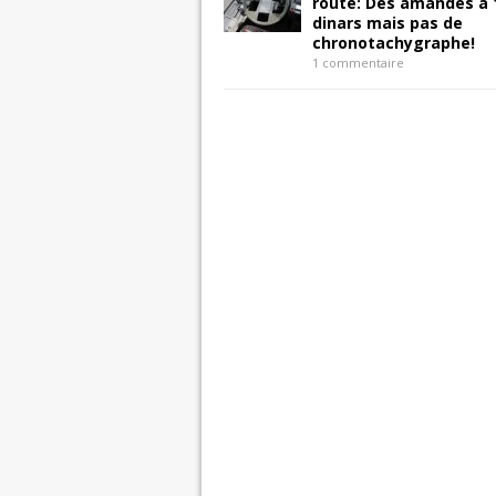
route: Des amandes à 
dinars mais pas de
chronotachygraphe!
1 commentaire