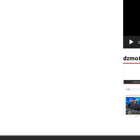
vidéo
0
dzmot