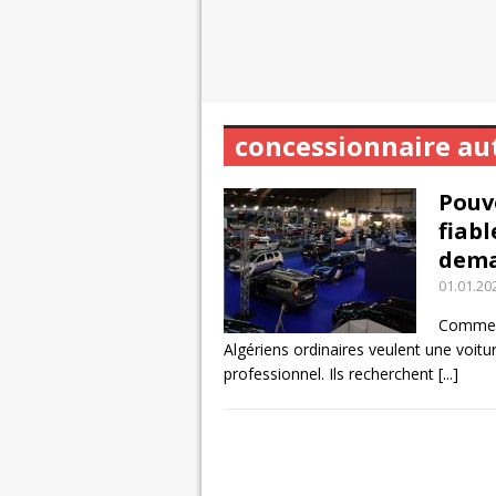
concessionnaire au
Pouv
fiabl
dema
01.01.20
Commenç
Algériens ordinaires veulent une voit
professionnel. Ils recherchent
[...]