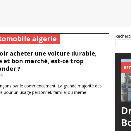
Recherc
tomobile algerie
oir acheter une voiture durable,
e et bon marché, est-ce trop
nder ?
RET
25
ons par le commencement. La grande majorité des
ure pour un usage personnel, familial ou même
D
B