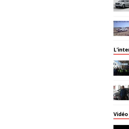
L’int
Vidéo 
Lecteur