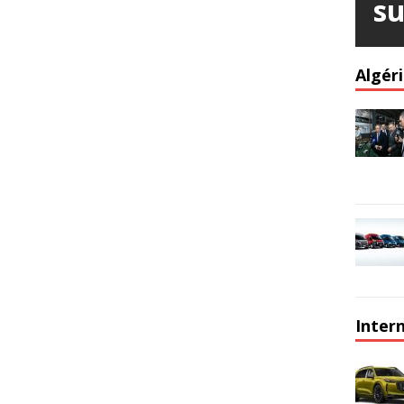
su
Algér
Inter