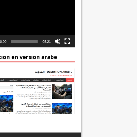
0:00
05:21
ion en version arabe