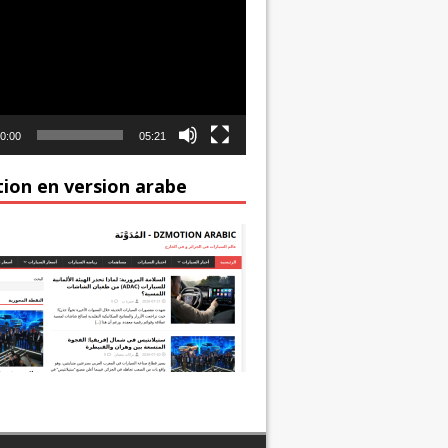
0:00
05:21
ion en version arabe