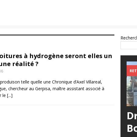
Recherc
voitures à hydrogène seront elles un
une réalité ?
RET
16
roduison telle quelle une Chronique d’Axel Villareal,
gue, chercheur au Gerpisa, maître assistant associé à
r le
[...]
D
B