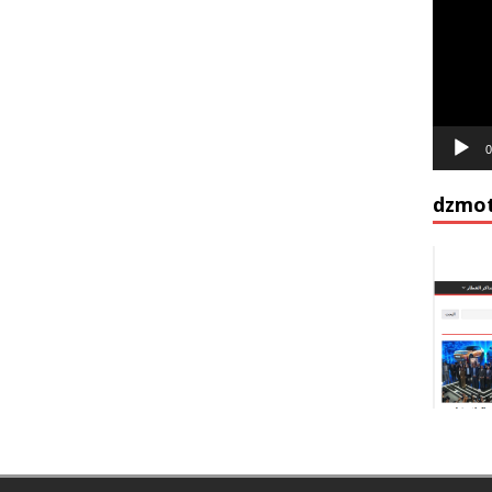
vidéo
0
dzmot