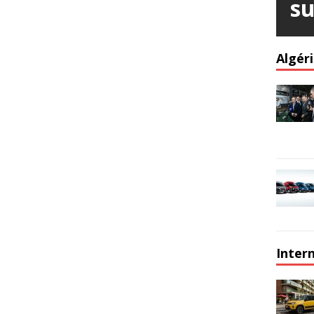
su
Algér
Inter