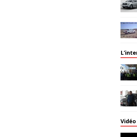
L’int
Vidéo 
Lecteur