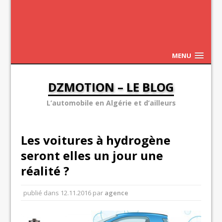
MENU
DZMOTION – LE BLOG
L’automobile en Algérie et d’ailleurs
Les voitures à hydrogène
seront elles un jour une
réalité ?
publié dans
12.11.2016
par
agence