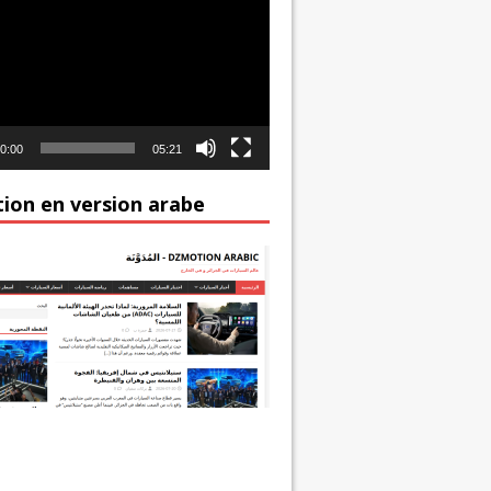
0:00
05:21
ion en version arabe