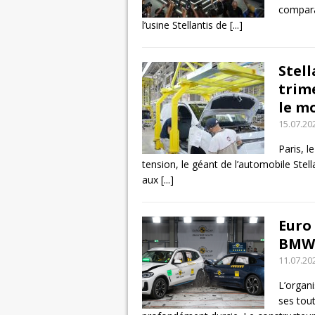
comparai
l’usine Stellantis de
[...]
Stel
trime
le m
15.07.20
Paris, l
tension, le géant de l’automobile Ste
aux
[...]
Euro
BMW 
11.07.20
L’organ
ses tou