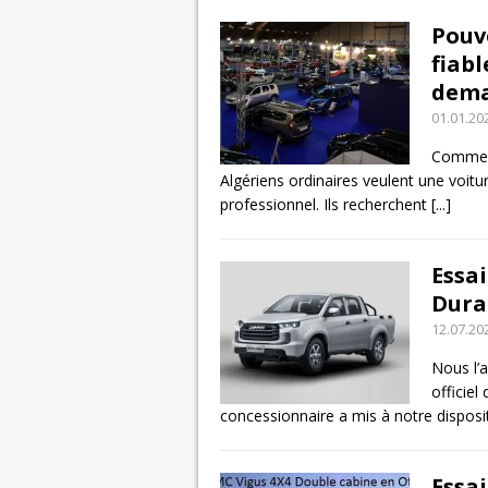
Pouv
fiabl
dema
01.01.20
Commenç
Algériens ordinaires veulent une voit
professionnel. Ils recherchent
[...]
Essai
Durab
12.07.20
Nous l’
officiel
concessionnaire a mis à notre dispos
Essa