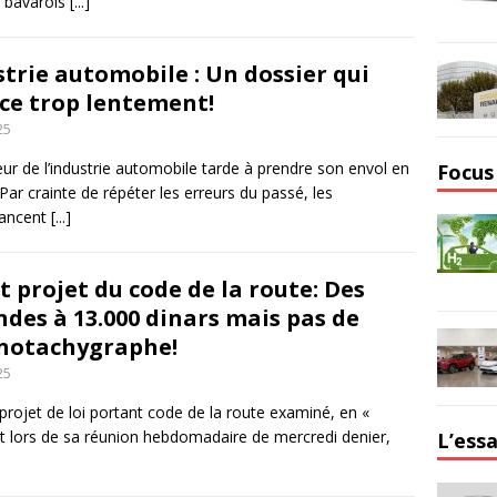
r bavarois
[...]
strie automobile : Un dossier qui
ce trop lentement!
25
ur de l’industrie automobile tarde à prendre son envol en
Focus
 Par crainte de répéter les erreurs du passé, les
vancent
[...]
 projet du code de la route: Des
des à 13.000 dinars mais pas de
notachygraphe!
25
projet de loi portant code de la route examiné, en «
t lors de sa réunion hebdomadaire de mercredi denier,
L’essa