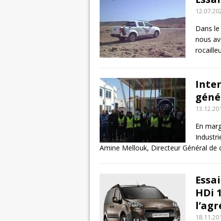
12.07.20
Dans le
nous avo
rocaille
Inte
géné
13.12.20
En marg
Industri
Amine Mellouk, Directeur Général de 
Essa
HDi 1
l’agr
18.11.20