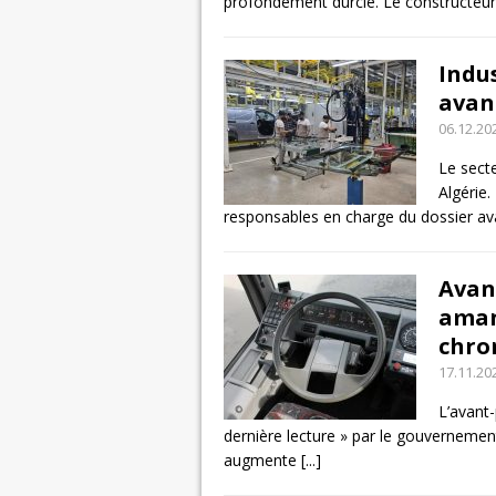
profondément durcie. Le constructeu
Indu
avan
06.12.20
Le secte
Algérie.
responsables en charge du dossier a
Avant
aman
chro
17.11.20
L’avant-
dernière lecture » par le gouvernemen
augmente
[...]