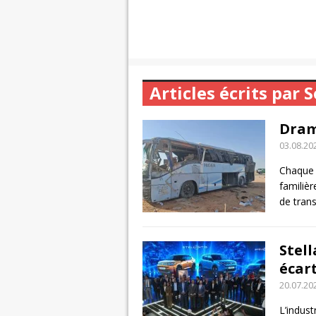
Articles écrits par 
Dram
03.08.20
Chaque 
familièr
de tran
Stell
écar
20.07.20
L’indus