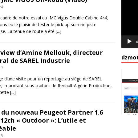
vidéo
24
 cadre de notre essai du JMC Vigus Double Cabine 4×4,
ns eu le plaisir de tester le pick-up sur une piste
use. La tenue de route a été
[...]
0
rview d’Amine Mellouk, directeur
dzmot
ral de SAREL Industrie
17
e d’une visite pour un reportage au siège de SAREL
e, important sous-traitant de Renault Algérie Production,
cette
[...]
i du nouveau Peugeot Partner 1.6
12ch « Outdoor »: L’utile et
éable
15