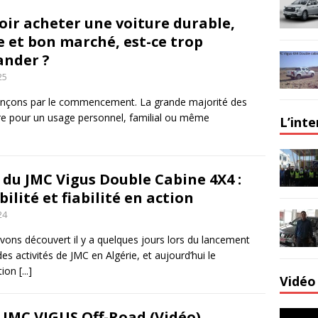
oir acheter une voiture durable,
e et bon marché, est-ce trop
nder ?
25
ons par le commencement. La grande majorité des
ure pour un usage personnel, familial ou même
L’int
 du JMC Vigus Double Cabine 4X4 :
ilité et fiabilité en action
24
avons découvert il y a quelques jours lors du lancement
 des activités de JMC en Algérie, et aujourd’hui le
ition
[...]
Vidéo 
i JMC VIGUS Off-Road (Vidéo)
Lecteur